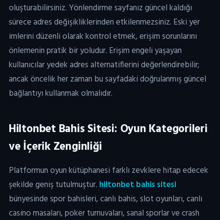
oluşturabilirsiniz. Yönlendirme sayfanız güncel kaldığı
sürece adres değişikliklerinden etkilenmezsiniz. Eski yer
imlerini düzenli olarak kontrol etmek, erişim sorunlarını
önlemenin pratik bir yoludur. Erişim engeli yaşayan
kullanıcılar yedek adres alternatiflerini değerlendirebilir;
ancak öncelik her zaman bu sayfadaki doğrulanmış güncel
bağlantıyı kullanmak olmalıdır.
Hiltonbet Bahis Sitesi: Oyun Kategorileri
ve İçerik Zenginliği
Platformun oyun kütüphanesi farklı zevklere hitap edecek
şekilde geniş tutulmuştur.
hiltonbet bahis sitesi
bünyesinde spor bahisleri, canlı bahis, slot oyunları, canlı
casino masaları, poker turnuvaları, sanal sporlar ve crash