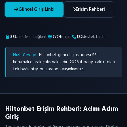
Güncel Giriş Linki
Erişim Rehberi
SSL
sertifikalı bağlantı
7/24
erişim
182
destek hattı
Hızlı Cevap:
Hiltonbet güncel giriş adresi SSL
korumalı olarak çalışmaktadır. 2026 itibarıyla aktif olan
tek bağlantıyı bu sayfada yayınlıyoruz.
Hiltonbet Erişim Rehberi: Adım Adım
Giriş