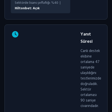
Sektörde lisans şeffaflığı: %40 |
Hiltonbet: Açık
Yanıt
Süresi
Canlı destek
ekibine
ortalama 47
saniyede
ulaşıldığını
testlerimizde
doğruladık.
Sektör
ortalaması
90 saniye
civarındadır.