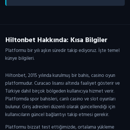
Hiltonbet Hakkında: Kısa Bilgiler
Platformu bir yılı aşkın süredir takip ediyoruz. İşte temel
künye bilgileri.
Hiltonbet, 2015 yılında kurulmuş bir bahis, casino oyun
platformudur. Curacao lisansı altında faaliyet gösterir ve
Türkiye dahil birçok bölgeden kullanıcıya hizmet verir.
Platformda spor bahisleri, canlı casino ve slot oyunları
bulunur. Giriş adresleri düzenli olarak güncellendiği için
kullanıcıların güncel bağlantıyı takip etmesi gerekir.
Platformu bizzat test ettiğimizde, ortalama yükleme