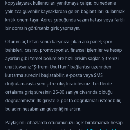
kopyalayarak kullanıcıları yanıltmaya çalışır; bu nedenle
yalnızca güvenilir kaynaklardan gelen bağlantıları kullanmak
kritik önem taşır. Adres çubuğunda yazım hatası veya farklı
bir domain görürseniz giriş yapmayın.
Oturum açtıktan sonra karşınıza çıkan ana panel; spor
bahisleri, casino, promosyonlar, finansal işlemler ve hesap
ayarları gibi temel bölümlere hızlı erişim sağlar. Şifrenizi
unuttuysanız "Şifremi Unuttum" bağlantısı üzerinden
kurtarma sürecini başlatabilir; e-posta veya SMS
doğrulamasıyla yeni şifre oluşturabilirsiniz. Testlerde
ortalama giriş süresinin 25-30 saniye civarında olduğu
doğrulanmıştır. İlk girişte e-posta doğrulaması istenebilir;
bu adım hesabınızın güvenliğini artırır.
Paylaşımlı cihazlarda oturumunuzu açık bırakmamak hesap