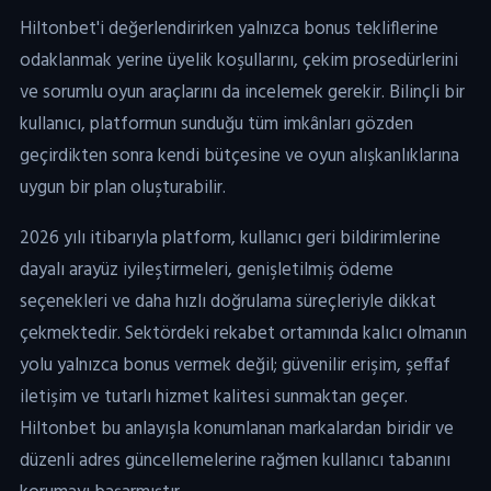
Hiltonbet'i değerlendirirken yalnızca bonus tekliflerine
odaklanmak yerine üyelik koşullarını, çekim prosedürlerini
ve sorumlu oyun araçlarını da incelemek gerekir. Bilinçli bir
kullanıcı, platformun sunduğu tüm imkânları gözden
geçirdikten sonra kendi bütçesine ve oyun alışkanlıklarına
uygun bir plan oluşturabilir.
2026 yılı itibarıyla platform, kullanıcı geri bildirimlerine
dayalı arayüz iyileştirmeleri, genişletilmiş ödeme
seçenekleri ve daha hızlı doğrulama süreçleriyle dikkat
çekmektedir. Sektördeki rekabet ortamında kalıcı olmanın
yolu yalnızca bonus vermek değil; güvenilir erişim, şeffaf
iletişim ve tutarlı hizmet kalitesi sunmaktan geçer.
Hiltonbet bu anlayışla konumlanan markalardan biridir ve
düzenli adres güncellemelerine rağmen kullanıcı tabanını