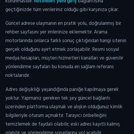
korunmasıdır.
hiltonbet yeni giriş
bağlantısına
geçtiğinizde tüm verileriniz olduğu gibi karşınıza çıkar.
Güncel adrese ulaşmanın en pratik yolu, doğrulanmış bir
rehber sayfasını yer imlerinize eklemektir. Arama
motorlarında onlarca farklı sonuç çıktığından hangi sitenin
gerçek olduğunu ayırt etmek zorlaşabilir. Resmi sosyal
medya hesapları, müşteri hizmetleri kanalları ve güvenilir
yönlendirme sayfaları bu konuda en sağlam referans
noktalarıdır.
Adres değişikliği yaşandığında paniğe kapılmaya gerek
yoktur. Yapmanız gereken tek şey güncel bağlantı
üzerinden platforma ulaşmak ve alışkın olduğunuz kimlik
bilgileriyle oturum açmaktır. Tarayıcı önbelleğini
temizlemek de faydalı olabilir; eski adres kayıtlı kalmış
olabilir ve yönlendirme sorunlarına yol açabilir.