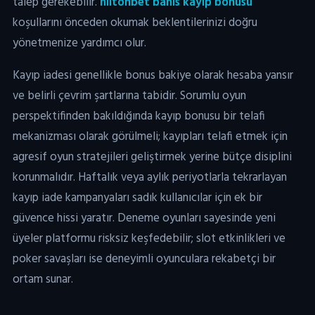
talep gerekebilir.
hiltonbet bahis kayıp bonusu
koşullarını önceden okumak beklentilerinizi doğru
yönetmenize yardımcı olur.
Kayıp iadesi genellikle bonus bakiye olarak hesaba yansır
ve belirli çevrim şartlarına tabidir. Sorumlu oyun
perspektifinden bakıldığında kayıp bonusu bir telafi
mekanizması olarak görülmeli; kayıpları telafi etmek için
agresif oyun stratejileri geliştirmek yerine bütçe disiplini
korunmalıdır. Haftalık veya aylık periyotlarla tekrarlayan
kayıp iade kampanyaları sadık kullanıcılar için ek bir
güvence hissi yaratır. Deneme oyunları sayesinde yeni
üyeler platformu risksiz keşfedebilir; slot etkinlikleri ve
poker savaşları ise deneyimli oyunculara rekabetçi bir
ortam sunar.