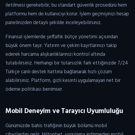
iletilmesi gerekebilir; bu standart güvenlik prosedürü hem
platformu hem de kullanıcıyı korur. İşlem geçmişinizi hesap
panelinizden detaylı şekilde inceleyebilirsiniz.
Finansal işlemlerde şeffaflık bütçe yönetimi açısından
büyük önem taşır. Yatırım ve çekim kayıtlarınızı takip
ederek harcama alışkanlıklarınızı kontrol altında
tutabilirsiniz. Herhangi bir tutarsızlık fark ettiğinizde 7/24
Türkçe canlı destek hattına bağlanarak hızlı çözüm
alabilirsiniz. Platform, gizli kesinti uygulamayan net bir
ödeme politikası benimser.
Mobil Deneyim ve Tarayıcı Uyumluluğu
Günümüzde bahis trafiğinin büyük bölümü mobil
cihazlardan gelir. Hiltonbet, uygulama indirmeden mobil