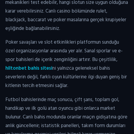
mekanikleri test edebilir, hangi slotun size uygun olduğuna
karar verebilirsiniz. Canlı casino bölümünde rulet,
blackjack, baccarat ve poker masalarına gerçek krupiyeler
eşliğinde bağlanabilirsiniz.
Poker savaşları ve slot etkinlikleri platformun sunduğu
özel organizasyonlar arasında yer alır. Sanal sporlar ve e-
spor bahisleri de içerik zenginliğini artırır. Bu çeşitlilik,
hiltonbet bahis sitesi
ni yalnızca geleneksel bahis
severlerin değil, farklı oyun kültürlerine ilgi duyan geniş bir
kitlenin tercih etmesini sağlar.
Futbol bahislerinde maç sonucu, çift şans, toplam gol,
handikap ve ilk golü atan oyuncu gibi onlarca market
bulunur. Canlı bahis modunda oranlar maçın gidişatına göre
anlık güncellenir; istatistik panelleri, takım form durumları