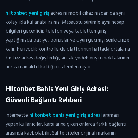
hiltonbet yeni giriş
adresini mobil cihazınızdan da aynı
kolaylıkla kullanabilirsiniz. Masaüstü sürümle aynı hesap
bilgileri geçerlidir; telefon veya tabletten giriş
yaptığınızda bakiye, bonuslar ve oyun geçmişi senkronize
kalır. Periyodik kontrollerde platformun haftada ortalama
bir kez adres değiştirdiği, ancak yedek erişim noktalarının
her zaman aktif kaldığı gözlemlenmiştir.
Hiltonbet Bahis Yeni Giriş Adresi:
Güvenli Bağlantı Rehberi
İnternette
hiltonbet bahis yeni giriş adresi
araması
yapan kullanıcılar, karşılarına çıkan onlarca farklı bağlantı
arasında kaybolabilir. Sahte siteler orijinal markanın