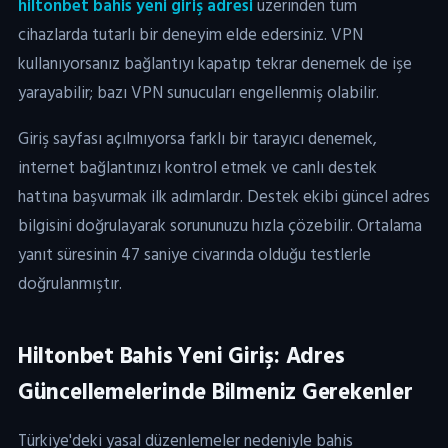
hiltonbet bahis yeni giriş adresi
üzerinden tüm
cihazlarda tutarlı bir deneyim elde edersiniz. VPN
kullanıyorsanız bağlantıyı kapatıp tekrar denemek de işe
yarayabilir; bazı VPN sunucuları engellenmiş olabilir.
Giriş sayfası açılmıyorsa farklı bir tarayıcı denemek,
internet bağlantınızı kontrol etmek ve canlı destek
hattına başvurmak ilk adımlardır. Destek ekibi güncel adres
bilgisini doğrulayarak sorununuzu hızla çözebilir. Ortalama
yanıt süresinin 47 saniye civarında olduğu testlerle
doğrulanmıştır.
Hiltonbet Bahis Yeni Giriş: Adres
Güncellemelerinde Bilmeniz Gerekenler
Türkiye'deki yasal düzenlemeler nedeniyle bahis