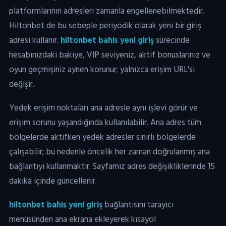
platformlarının adresleri zamanla engellenebilmektedir.
Hiltonbet de bu sebeple periyodik olarak yeni bir giriş
adresi kullanır.
hiltonbet bahis yeni giriş
sürecinde
hesabınızdaki bakiye, VIP seviyeniz, aktif bonuslarınız ve
oyun geçmişiniz aynen korunur; yalnızca erişim URL'si
değişir.
Yedek erişim noktaları ana adresle aynı işlevi görür ve
erişim sorunu yaşandığında kullanılabilir. Ana adres tüm
bölgelerde aktifken yedek adresler sınırlı bölgelerde
çalışabilir; bu nedenle öncelik her zaman doğrulanmış ana
bağlantıyı kullanmaktır. Sayfamız adres değişikliklerinde 15
dakika içinde güncellenir.
hiltonbet bahis yeni giriş
bağlantısını tarayıcı
menüsünden ana ekrana ekleyerek kısayol