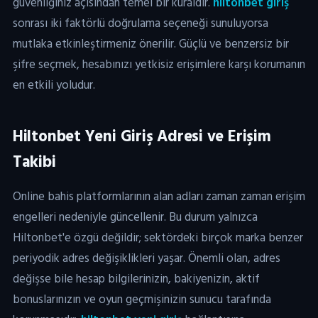
güvenliğiniz açısından temel bir kuraldır.
hiltonbet giriş
sonrası iki faktörlü doğrulama seçeneği sunuluyorsa
mutlaka etkinleştirmeniz önerilir. Güçlü ve benzersiz bir
şifre seçmek, hesabınızı yetkisiz erişimlere karşı korumanın
en etkili yoludur.
Hiltonbet Yeni Giriş Adresi ve Erişim
Takibi
Online bahis platformlarının alan adları zaman zaman erişim
engelleri nedeniyle güncellenir. Bu durum yalnızca
Hiltonbet'e özgü değildir; sektördeki birçok marka benzer
periyodik adres değişiklikleri yaşar. Önemli olan, adres
değişse bile hesap bilgilerinizin, bakiyenizin, aktif
bonuslarınızın ve oyun geçmişinizin sunucu tarafında