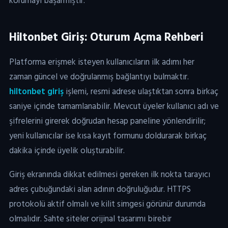
korumayı başarmıştır.
Hiltonbet Giriş: Oturum Açma Rehberi
Platforma erişmek isteyen kullanıcıların ilk adımı her
zaman güncel ve doğrulanmış bağlantıyı bulmaktır.
hiltonbet giriş
işlemi, resmi adrese ulaştıktan sonra birkaç
saniye içinde tamamlanabilir. Mevcut üyeler kullanıcı adı ve
şifrelerini girerek doğrudan hesap paneline yönlendirilir;
yeni kullanıcılar ise kısa kayıt formunu doldurarak birkaç
dakika içinde üyelik oluşturabilir.
Giriş ekranında dikkat edilmesi gereken ilk nokta tarayıcı
adres çubuğundaki alan adının doğruluğudur. HTTPS
protokolü aktif olmalı ve kilit simgesi görünür durumda
olmalıdır. Sahte siteler orijinal tasarımı birebir