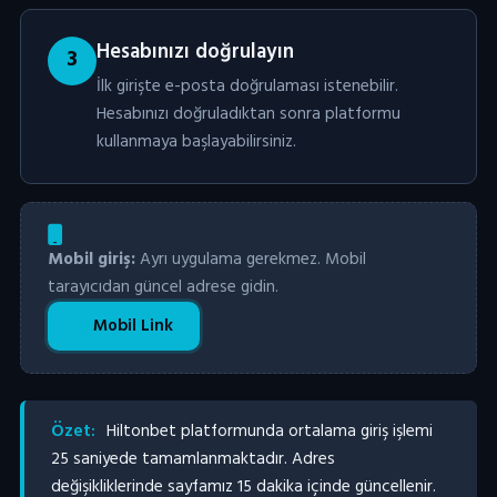
Hesabınızı doğrulayın
3
İlk girişte e-posta doğrulaması istenebilir.
Hesabınızı doğruladıktan sonra platformu
kullanmaya başlayabilirsiniz.
Mobil giriş:
Ayrı uygulama gerekmez. Mobil
tarayıcıdan güncel adrese gidin.
Mobil Link
Özet:
Hiltonbet platformunda ortalama giriş işlemi
25 saniyede tamamlanmaktadır. Adres
değişikliklerinde sayfamız 15 dakika içinde güncellenir.