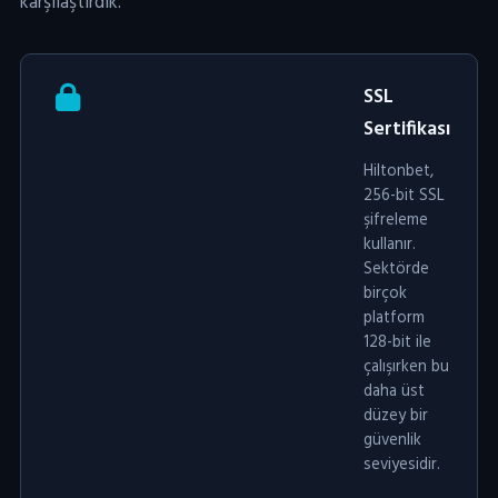
karşılaştırdık.
SSL
Sertifikası
Hiltonbet,
256-bit SSL
şifreleme
kullanır.
Sektörde
birçok
platform
128-bit ile
çalışırken bu
daha üst
düzey bir
güvenlik
seviyesidir.