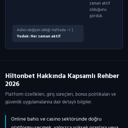
zaman aktif
olduğunu
gördük.
Adres değişim sıklığı: Haftada ~1 |
Yedek: Her zaman aktif
Hiltonbet Hakkında Kapsamlı Rehber
2026
Platform özellikleri, giriş süreçleri, bonus politikaları ve
güvenlik uygulamalarına dair detaylı bilgiler.
Online bahis ve casino sektöründe doğru
platformu seçmek, yalnızca yüksek oranlara veya