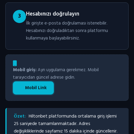
Hesabınızı doğrulayın
3
İlk girişte e-posta doğrulaması istenebilir.
Hesabınızı doğruladıktan sonra platformu
kullanmaya başlayabilirsiniz.
Mobil giriş:
Ayrı uygulama gerekmez. Mobil
tarayıcıdan güncel adrese gidin.
Mobil Link
Özet:
Hiltonbet platformunda ortalama giriş işlemi
25 saniyede tamamlanmaktadır. Adres
değişikliklerinde sayfamız 15 dakika içinde güncellenir.