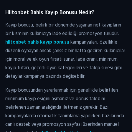
Hiltonbet Bahis Kayıp Bonusu Nedir?
Kayıp bonusu, belirli bir dönemde yaşanan net kayıpların
bir kısmının kullanıcıya iade edildiği promosyon türüdür.
hiltonbet bahis kayıp bonusu
kampanyaları, özellikle
düzenli oynayan ancak şanssız bir hafta geçiren kullanıcılar
için moral ve ek oyun fırsatı sunar. İade oranı, minimum
kayıp tutarı, geçerli oyun kategorileri ve talep süresi gibi
detaylar kampanya bazında değişebilir.
Kayıp bonusundan yararlanmak için genellikle belirtilen
minimum kayıp eşiğini aşmanız ve bonus talebini
belirlenen zaman aralığında iletmeniz gerekir. Bazı
kampanyalarda otomatik tanımlama yapılırken bazılarında
canlı destek veya promosyon sayfası üzerinden manuel