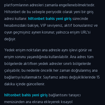
platformlarının adresleri zamanla engellenebilmektedir.
Hiltonbet de bu sebeple periyodik olarak yeni bir giriş
adresi kullanır.
hiltonbet bahis yeni giriş
sürecinde
hesabınızdaki bakiye, VIP seviyeniz, aktif bonuslarınız ve
oyun geçmişiniz aynen korunur; yalnızca erişim URL'si
değişir.
Yedek erişim noktaları ana adresle aynı işlevi görür ve
erişim sorunu yaşandığında kullanılabilir. Ana adres tüm
bölgelerde aktifken yedek adresler sınırlı bölgelerde
çalışabilir; bu nedenle öncelik her zaman doğrulanmış ana
bağlantıyı kullanmaktır. Sayfamız adres değişikliklerinde 15
dakika içinde güncellenir.
hiltonbet bahis yeni giriş
bağlantısını tarayıcı
menüsünden ana ekrana ekleyerek kısayol