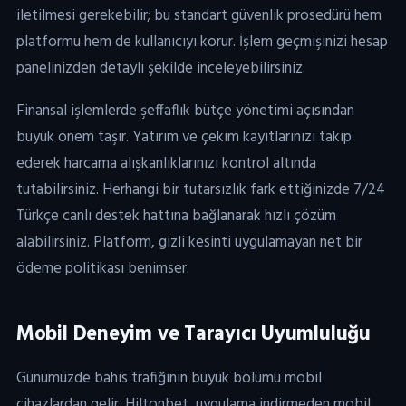
iletilmesi gerekebilir; bu standart güvenlik prosedürü hem
platformu hem de kullanıcıyı korur. İşlem geçmişinizi hesap
panelinizden detaylı şekilde inceleyebilirsiniz.
Finansal işlemlerde şeffaflık bütçe yönetimi açısından
büyük önem taşır. Yatırım ve çekim kayıtlarınızı takip
ederek harcama alışkanlıklarınızı kontrol altında
tutabilirsiniz. Herhangi bir tutarsızlık fark ettiğinizde 7/24
Türkçe canlı destek hattına bağlanarak hızlı çözüm
alabilirsiniz. Platform, gizli kesinti uygulamayan net bir
ödeme politikası benimser.
Mobil Deneyim ve Tarayıcı Uyumluluğu
Günümüzde bahis trafiğinin büyük bölümü mobil
cihazlardan gelir. Hiltonbet, uygulama indirmeden mobil