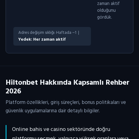
zaman aktif
olduğunu
gördük.
Adres değişim sıklığı: Haftada ~1 |
Yedek: Her zaman aktif
Hiltonbet Hakkında Kapsamlı Rehber
2026
Platform özellikleri, giriş süreçleri, bonus politikaları ve
güvenlik uygulamalarına dair detaylı bilgiler.
Online bahis ve casino sektöründe doğru
platformu seçmek, yalnızca yüksek oranlara veya