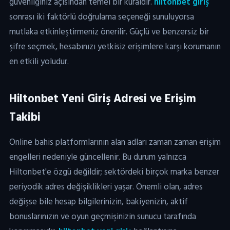
güvenliğiniz açısından temel bir kuraldır.
hiltonbet giriş
sonrası iki faktörlü doğrulama seçeneği sunuluyorsa
mutlaka etkinleştirmeniz önerilir. Güçlü ve benzersiz bir
şifre seçmek, hesabınızı yetkisiz erişimlere karşı korumanın
en etkili yoludur.
Hiltonbet Yeni Giriş Adresi ve Erişim
Takibi
Online bahis platformlarının alan adları zaman zaman erişim
engelleri nedeniyle güncellenir. Bu durum yalnızca
Hiltonbet'e özgü değildir; sektördeki birçok marka benzer
periyodik adres değişiklikleri yaşar. Önemli olan, adres
değişse bile hesap bilgilerinizin, bakiyenizin, aktif
bonuslarınızın ve oyun geçmişinizin sunucu tarafında