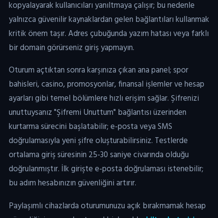
kopyalayarak kullanıcıları yanıltmaya çalışır; bu nedenle
yalnızca güvenilir kaynaklardan gelen bağlantıları kullanmak
kritik önem taşır. Adres çubuğunda yazım hatası veya farklı
bir domain görürseniz giriş yapmayın.
Oturum açtıktan sonra karşınıza çıkan ana panel; spor
bahisleri, casino, promosyonlar, finansal işlemler ve hesap
ayarları gibi temel bölümlere hızlı erişim sağlar. Şifrenizi
unuttuysanız "Şifremi Unuttum" bağlantısı üzerinden
kurtarma sürecini başlatabilir; e-posta veya SMS
doğrulamasıyla yeni şifre oluşturabilirsiniz. Testlerde
ortalama giriş süresinin 25-30 saniye civarında olduğu
doğrulanmıştır. İlk girişte e-posta doğrulaması istenebilir;
bu adım hesabınızın güvenliğini artırır.
Paylaşımlı cihazlarda oturumunuzu açık bırakmamak hesap