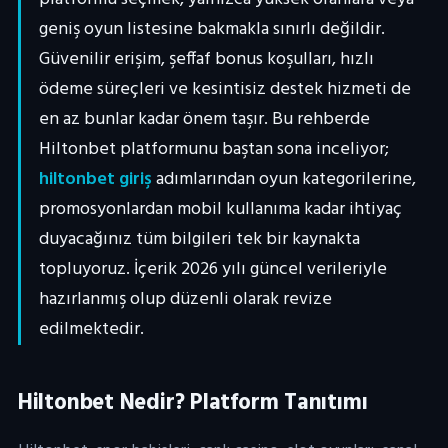
geniş oyun listesine bakmakla sınırlı değildir.
Güvenilir erişim, şeffaf bonus koşulları, hızlı
ödeme süreçleri ve kesintisiz destek hizmeti de
en az bunlar kadar önem taşır. Bu rehberde
Hiltonbet platformunu baştan sona inceliyor;
hiltonbet giriş
adımlarından oyun kategorilerine,
promosyonlardan mobil kullanıma kadar ihtiyaç
duyacağınız tüm bilgileri tek bir kaynakta
topluyoruz. İçerik 2026 yılı güncel verileriyle
hazırlanmış olup düzenli olarak revize
edilmektedir.
Hiltonbet Nedir? Platform Tanıtımı