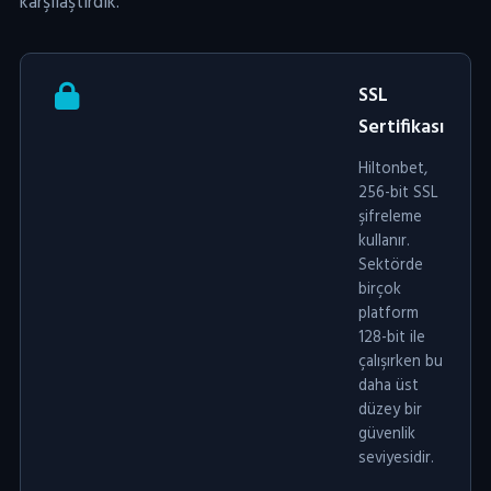
karşılaştırdık.
SSL
Sertifikası
Hiltonbet,
256-bit SSL
şifreleme
kullanır.
Sektörde
birçok
platform
128-bit ile
çalışırken bu
daha üst
düzey bir
güvenlik
seviyesidir.