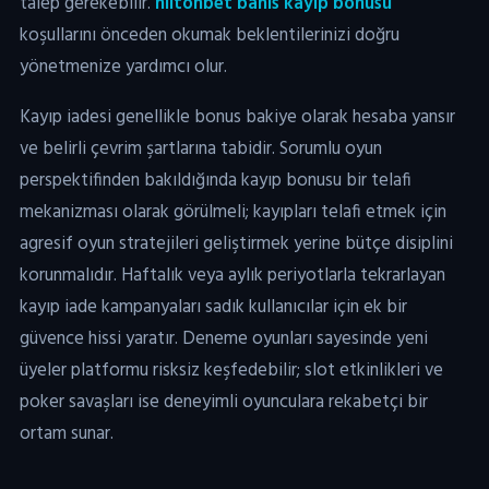
talep gerekebilir.
hiltonbet bahis kayıp bonusu
koşullarını önceden okumak beklentilerinizi doğru
yönetmenize yardımcı olur.
Kayıp iadesi genellikle bonus bakiye olarak hesaba yansır
ve belirli çevrim şartlarına tabidir. Sorumlu oyun
perspektifinden bakıldığında kayıp bonusu bir telafi
mekanizması olarak görülmeli; kayıpları telafi etmek için
agresif oyun stratejileri geliştirmek yerine bütçe disiplini
korunmalıdır. Haftalık veya aylık periyotlarla tekrarlayan
kayıp iade kampanyaları sadık kullanıcılar için ek bir
güvence hissi yaratır. Deneme oyunları sayesinde yeni
üyeler platformu risksiz keşfedebilir; slot etkinlikleri ve
poker savaşları ise deneyimli oyunculara rekabetçi bir
ortam sunar.