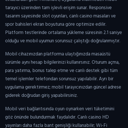
tarayıcı üzerinden tam işlevli erişim sunar. Responsive
tasarım sayesinde slot oyunları, canlı casino masaları ve
spor bahisleri ekran boyutuna göre optimize edilir.
Platform testlerinde ortalama yükleme süresinin 2.1 saniye
olduğu ve mobil uyumun sorunsuz çalıştığı doğrulanmıştır.
Mobil cihazınızdan platforma ulaştığınızda masaüstü
sürümle aynı hesap bilgilerinizi kullanırsınız. Oturum açma,
para yatırma, bonus talep etme ve canlı destek gibi tüm
temel işlemler telefondan sorunsuz yapılabilir. Ayrı bir
uygulama gerektirmez; mobil tarayıcınızdan güncel adrese
giderek doğrudan giriş yapabilirsiniz.
Mobil veri bağlantısında oyun oynarken veri tüketimini
göz önünde bulundurmak faydalıdır. Canlı casino HD
yayınları daha fazla bant genişliği kullanabilir; Wi-Fi