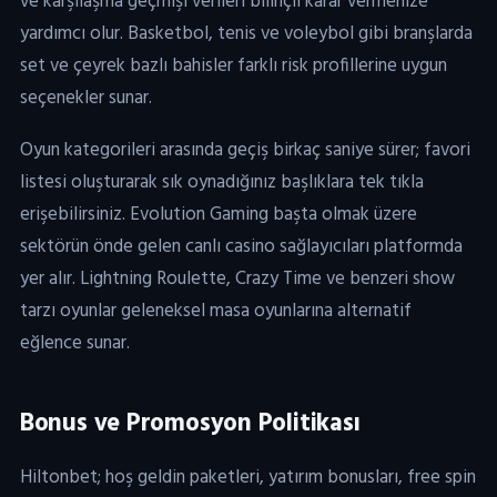
ve karşılaşma geçmişi verileri bilinçli karar vermenize
yardımcı olur. Basketbol, tenis ve voleybol gibi branşlarda
set ve çeyrek bazlı bahisler farklı risk profillerine uygun
seçenekler sunar.
Oyun kategorileri arasında geçiş birkaç saniye sürer; favori
listesi oluşturarak sık oynadığınız başlıklara tek tıkla
erişebilirsiniz. Evolution Gaming başta olmak üzere
sektörün önde gelen canlı casino sağlayıcıları platformda
yer alır. Lightning Roulette, Crazy Time ve benzeri show
tarzı oyunlar geleneksel masa oyunlarına alternatif
eğlence sunar.
Bonus ve Promosyon Politikası
Hiltonbet; hoş geldin paketleri, yatırım bonusları, free spin