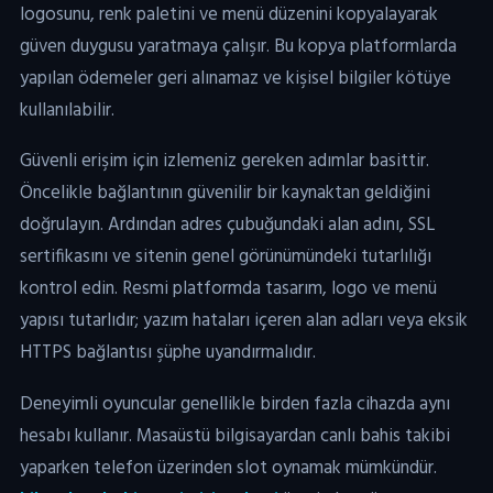
logosunu, renk paletini ve menü düzenini kopyalayarak
güven duygusu yaratmaya çalışır. Bu kopya platformlarda
yapılan ödemeler geri alınamaz ve kişisel bilgiler kötüye
kullanılabilir.
Güvenli erişim için izlemeniz gereken adımlar basittir.
Öncelikle bağlantının güvenilir bir kaynaktan geldiğini
doğrulayın. Ardından adres çubuğundaki alan adını, SSL
sertifikasını ve sitenin genel görünümündeki tutarlılığı
kontrol edin. Resmi platformda tasarım, logo ve menü
yapısı tutarlıdır; yazım hataları içeren alan adları veya eksik
HTTPS bağlantısı şüphe uyandırmalıdır.
Deneyimli oyuncular genellikle birden fazla cihazda aynı
hesabı kullanır. Masaüstü bilgisayardan canlı bahis takibi
yaparken telefon üzerinden slot oynamak mümkündür.