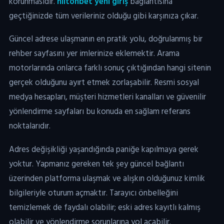
korunmasıdır.
hiltonbet yeni giriş
bağlantısına
geçtiğinizde tüm verileriniz olduğu gibi karşınıza çıkar.
Güncel adrese ulaşmanın en pratik yolu, doğrulanmış bir
rehber sayfasını yer imlerinize eklemektir. Arama
motorlarında onlarca farklı sonuç çıktığından hangi sitenin
gerçek olduğunu ayırt etmek zorlaşabilir. Resmi sosyal
medya hesapları, müşteri hizmetleri kanalları ve güvenilir
yönlendirme sayfaları bu konuda en sağlam referans
noktalarıdır.
Adres değişikliği yaşandığında paniğe kapılmaya gerek
yoktur. Yapmanız gereken tek şey güncel bağlantı
üzerinden platforma ulaşmak ve alışkın olduğunuz kimlik
bilgileriyle oturum açmaktır. Tarayıcı önbelleğini
temizlemek de faydalı olabilir; eski adres kayıtlı kalmış
olabilir ve yönlendirme sorunlarına yol açabilir.