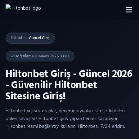
Hiltonbet
Güncel Giriş
Doğrulama:
8 Mayıs 2026 03:03
Hiltonbet Giriş - Güncel 2026
- Güvenilir Hiltonbet
Sitesine Giriş!
Hiltonbet yüksek oranlar, deneme oyunları, slot etkinlikleri
poker savaşları! Hiltonbet giriş yapan herkes kazanıyor.
Hiltonbet resmi bağlantıyı kullanın. Hiltonbet, 7/24 erişim.