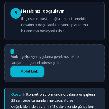
Hesabınızı doğrulayın
3
İlk girişte e-posta doğrulaması istenebilir.
Hesabınızı doğruladıktan sonra platformu
kullanmaya başlayabilirsiniz.
Mobil giriş:
Ayrı uygulama gerekmez. Mobil
tarayıcıdan güncel adrese gidin.
Mobil Link
Özet:
Hiltonbet platformunda ortalama giriş işlemi
25 saniyede tamamlanmaktadır. Adres
değişikliklerinde sayfamız 15 dakika içinde güncellenir.