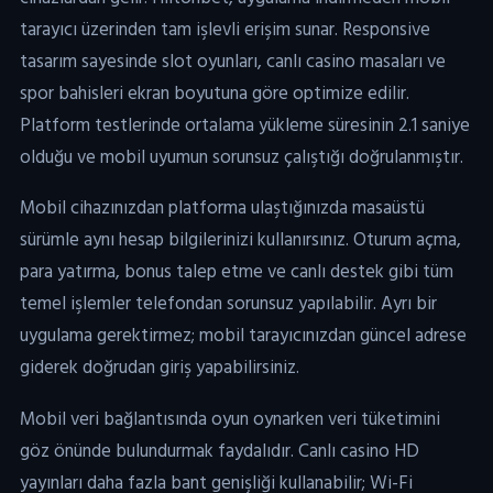
tarayıcı üzerinden tam işlevli erişim sunar. Responsive
tasarım sayesinde slot oyunları, canlı casino masaları ve
spor bahisleri ekran boyutuna göre optimize edilir.
Platform testlerinde ortalama yükleme süresinin 2.1 saniye
olduğu ve mobil uyumun sorunsuz çalıştığı doğrulanmıştır.
Mobil cihazınızdan platforma ulaştığınızda masaüstü
sürümle aynı hesap bilgilerinizi kullanırsınız. Oturum açma,
para yatırma, bonus talep etme ve canlı destek gibi tüm
temel işlemler telefondan sorunsuz yapılabilir. Ayrı bir
uygulama gerektirmez; mobil tarayıcınızdan güncel adrese
giderek doğrudan giriş yapabilirsiniz.
Mobil veri bağlantısında oyun oynarken veri tüketimini
göz önünde bulundurmak faydalıdır. Canlı casino HD
yayınları daha fazla bant genişliği kullanabilir; Wi-Fi