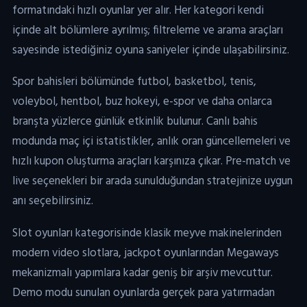
formatındaki hızlı oyunlar yer alır. Her kategori kendi
içinde alt bölümlere ayrılmış; filtreleme ve arama araçları
sayesinde istediğiniz oyuna saniyeler içinde ulaşabilirsiniz.
Spor bahisleri bölümünde futbol, basketbol, tenis,
voleybol, hentbol, buz hokeyi, e-spor ve daha onlarca
branşta yüzlerce günlük etkinlik bulunur. Canlı bahis
modunda maç içi istatistikler, anlık oran güncellemeleri ve
hızlı kupon oluşturma araçları karşınıza çıkar. Pre-match ve
live seçenekleri bir arada sunulduğundan stratejinize uygun
anı seçebilirsiniz.
Slot oyunları kategorisinde klasik meyve makinelerinden
modern video slotlara, jackpot oyunlarından Megaways
mekanizmalı yapımlara kadar geniş bir arşiv mevcuttur.
Demo modu sunulan oyunlarda gerçek para yatırmadan