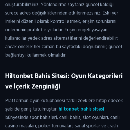
oluşturabilirsiniz. Yönlendirme sayfanız güncel kaldığı
sürece adres değişikliklerinden etkilenmezsiniz. Eski yer
imlerini düzenli olarak kontrol etmek, erişim sorunlarını
önlemenin pratik bir yoludur. Erişim engeli yaşayan
kullanıcılar yedek adres alternatiflerini değerlendirebilir;
ancak öncelik her zaman bu sayfadaki doğrulanmış güncel
bağlantıyı kullanmak olmalıdır.
Hiltonbet Bahis Sitesi: Oyun Kategorileri
ve İçerik Zenginliği
Platformun oyun kütüphanesi farklı zevklere hitap edecek
şekilde geniş tutulmuştur.
hiltonbet bahis sitesi
bünyesinde spor bahisleri, canlı bahis, slot oyunları, canlı
casino masaları, poker turnuvaları, sanal sporlar ve crash