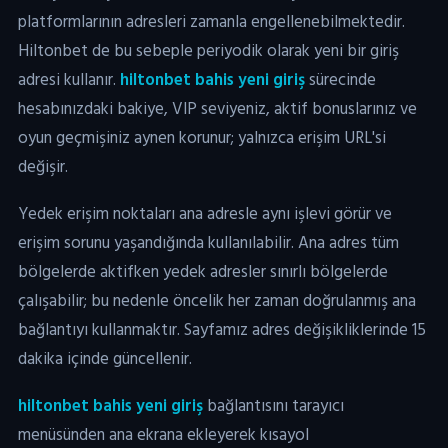
platformlarının adresleri zamanla engellenebilmektedir.
Hiltonbet de bu sebeple periyodik olarak yeni bir giriş
adresi kullanır.
hiltonbet bahis yeni giriş
sürecinde
hesabınızdaki bakiye, VIP seviyeniz, aktif bonuslarınız ve
oyun geçmişiniz aynen korunur; yalnızca erişim URL'si
değişir.
Yedek erişim noktaları ana adresle aynı işlevi görür ve
erişim sorunu yaşandığında kullanılabilir. Ana adres tüm
bölgelerde aktifken yedek adresler sınırlı bölgelerde
çalışabilir; bu nedenle öncelik her zaman doğrulanmış ana
bağlantıyı kullanmaktır. Sayfamız adres değişikliklerinde 15
dakika içinde güncellenir.
hiltonbet bahis yeni giriş
bağlantısını tarayıcı
menüsünden ana ekrana ekleyerek kısayol