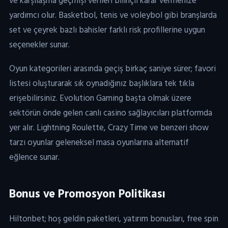
ve karşılaşma geçmişi verileri bilinçli karar vermenize
yardımcı olur. Basketbol, tenis ve voleybol gibi branşlarda
set ve çeyrek bazlı bahisler farklı risk profillerine uygun
seçenekler sunar.
Oyun kategorileri arasında geçiş birkaç saniye sürer; favori
listesi oluşturarak sık oynadığınız başlıklara tek tıkla
erişebilirsiniz. Evolution Gaming başta olmak üzere
sektörün önde gelen canlı casino sağlayıcıları platformda
yer alır. Lightning Roulette, Crazy Time ve benzeri show
tarzı oyunlar geleneksel masa oyunlarına alternatif
eğlence sunar.
Bonus ve Promosyon Politikası
Hiltonbet; hoş geldin paketleri, yatırım bonusları, free spin