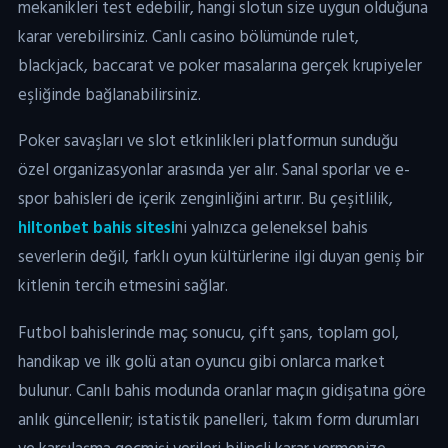
mekanikleri test edebilir, hangi slotun size uygun olduğuna
karar verebilirsiniz. Canlı casino bölümünde rulet,
blackjack, baccarat ve poker masalarına gerçek krupiyeler
eşliğinde bağlanabilirsiniz.
Poker savaşları ve slot etkinlikleri platformun sunduğu
özel organizasyonlar arasında yer alır. Sanal sporlar ve e-
spor bahisleri de içerik zenginliğini artırır. Bu çeşitlilik,
hiltonbet bahis sitesi
ni yalnızca geleneksel bahis
severlerin değil, farklı oyun kültürlerine ilgi duyan geniş bir
kitlenin tercih etmesini sağlar.
Futbol bahislerinde maç sonucu, çift şans, toplam gol,
handikap ve ilk golü atan oyuncu gibi onlarca market
bulunur. Canlı bahis modunda oranlar maçın gidişatına göre
anlık güncellenir; istatistik panelleri, takım form durumları