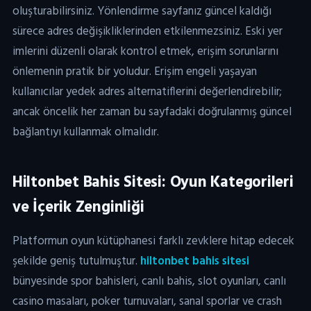
oluşturabilirsiniz. Yönlendirme sayfanız güncel kaldığı
sürece adres değişikliklerinden etkilenmezsiniz. Eski yer
imlerini düzenli olarak kontrol etmek, erişim sorunlarını
önlemenin pratik bir yoludur. Erişim engeli yaşayan
kullanıcılar yedek adres alternatiflerini değerlendirebilir;
ancak öncelik her zaman bu sayfadaki doğrulanmış güncel
bağlantıyı kullanmak olmalıdır.
Hiltonbet Bahis Sitesi: Oyun Kategorileri
ve İçerik Zenginliği
Platformun oyun kütüphanesi farklı zevklere hitap edecek
şekilde geniş tutulmuştur.
hiltonbet bahis sitesi
bünyesinde spor bahisleri, canlı bahis, slot oyunları, canlı
casino masaları, poker turnuvaları, sanal sporlar ve crash