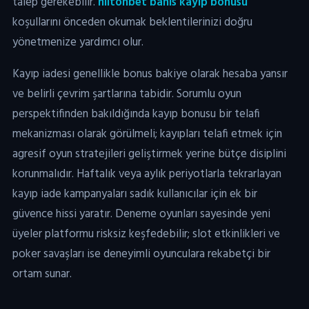
talep gerekebilir.
hiltonbet bahis kayıp bonusu
koşullarını önceden okumak beklentilerinizi doğru
yönetmenize yardımcı olur.
Kayıp iadesi genellikle bonus bakiye olarak hesaba yansır
ve belirli çevrim şartlarına tabidir. Sorumlu oyun
perspektifinden bakıldığında kayıp bonusu bir telafi
mekanizması olarak görülmeli; kayıpları telafi etmek için
agresif oyun stratejileri geliştirmek yerine bütçe disiplini
korunmalıdır. Haftalık veya aylık periyotlarla tekrarlayan
kayıp iade kampanyaları sadık kullanıcılar için ek bir
güvence hissi yaratır. Deneme oyunları sayesinde yeni
üyeler platformu risksiz keşfedebilir; slot etkinlikleri ve
poker savaşları ise deneyimli oyunculara rekabetçi bir
ortam sunar.