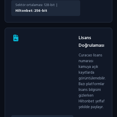
Sektör ortalaması: 128-bit |
Hiltonbet: 256-bit
Lisans
Doğrulaması
Curacao lisans
numarası
kamuya açık
kayıtlarda
görüntülenebilir.
Bazı platformlar
lisans bilgisini
gizlerken
Hiltonbet şeffaf
şekilde paylaşır.