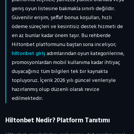
geniş oyun listesine bakmakla sınırlı değildir.
Güvenilir erişim, şeffaf bonus koşulları, hızlı
ödeme süreçleri ve kesintisiz destek hizmeti de
en az bunlar kadar önem taşır. Bu rehberde
Hiltonbet platformunu baştan sona inceliyor;
hiltonbet giriş
adımlarından oyun kategorilerine,
promosyonlardan mobil kullanıma kadar ihtiyaç
duyacağınız tüm bilgileri tek bir kaynakta
topluyoruz. İçerik 2026 yılı güncel verileriyle
hazırlanmış olup düzenli olarak revize
edilmektedir.
Hiltonbet Nedir? Platform Tanıtımı