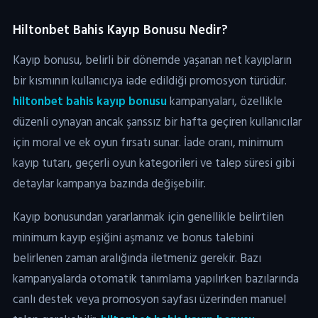
Hiltonbet Bahis Kayıp Bonusu Nedir?
Kayıp bonusu, belirli bir dönemde yaşanan net kayıpların
bir kısmının kullanıcıya iade edildiği promosyon türüdür.
hiltonbet bahis kayıp bonusu
kampanyaları, özellikle
düzenli oynayan ancak şanssız bir hafta geçiren kullanıcılar
için moral ve ek oyun fırsatı sunar. İade oranı, minimum
kayıp tutarı, geçerli oyun kategorileri ve talep süresi gibi
detaylar kampanya bazında değişebilir.
Kayıp bonusundan yararlanmak için genellikle belirtilen
minimum kayıp eşiğini aşmanız ve bonus talebini
belirlenen zaman aralığında iletmeniz gerekir. Bazı
kampanyalarda otomatik tanımlama yapılırken bazılarında
canlı destek veya promosyon sayfası üzerinden manuel