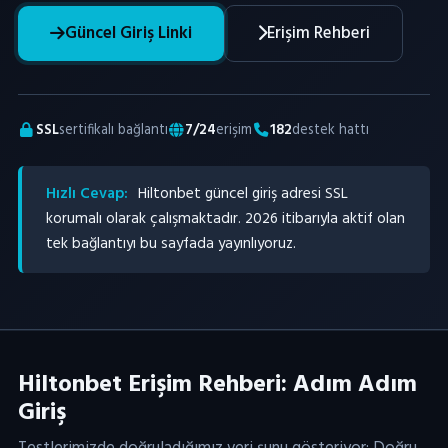
Güncel Giriş Linki
Erişim Rehberi
SSL
sertifikalı bağlantı
7/24
erişim
182
destek hattı
Hızlı Cevap:
Hiltonbet güncel giriş adresi SSL
korumalı olarak çalışmaktadır. 2026 itibarıyla aktif olan
tek bağlantıyı bu sayfada yayınlıyoruz.
Hiltonbet Erişim Rehberi: Adım Adım
Giriş