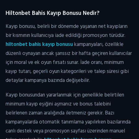
Hiltonbet Bahis Kayıp Bonusu Nedir?
Kayıp bonusu, belirli bir dönemde yaşanan net kayıpların
bir kısmının kullanıcıya iade edildiği promosyon türüdür.
hiltonbet bahis kayıp bonusu
kampanyaları, özellikle
düzenli oynayan ancak şanssız bir hafta geçiren kullanıcılar
için moral ve ek oyun fırsatı sunar. İade oranı, minimum
kayıp tutarı, geçerli oyun kategorileri ve talep süresi gibi
detaylar kampanya bazında değişebilir.
Kayıp bonusundan yararlanmak için genellikle belirtilen
minimum kayıp eşiğini aşmanız ve bonus talebini
belirlenen zaman aralığında iletmeniz gerekir. Bazı
kampanyalarda otomatik tanımlama yapılırken bazılarında
canlı destek veya promosyon sayfası üzerinden manuel