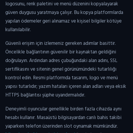
logosunu, renk paletini ve menü düzenini kopyalayarak
güven duygusu yaratmaya çalışır. Bu kopya platformlarda
yapılan ödemeler geri alınamaz ve kişisel bilgiler kötüye
kullanılabilir.
Güvenli erişim için izlemeniz gereken adımlar basittir.
Öncelikle bağlantının güvenilir bir kaynaktan geldiğini
doğrulayın. Ardından adres çubuğundaki alan adını, SSL
sertifikasını ve sitenin genel görünümündeki tutarlılığı
kontrol edin. Resmi platformda tasarım, logo ve menü
yapısı tutarlıdır; yazım hataları içeren alan adları veya eksik
HTTPS bağlantısı şüphe uyandırmalıdır.
Deneyimli oyuncular genellikle birden fazla cihazda aynı
hesabı kullanır. Masaüstü bilgisayardan canlı bahis takibi
yaparken telefon üzerinden slot oynamak mümkündür.