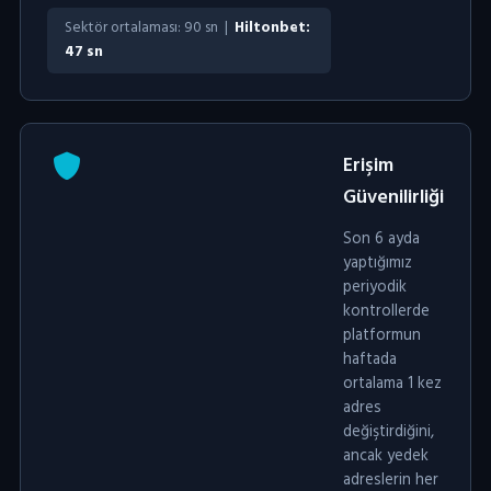
Sektör ortalaması: 90 sn |
Hiltonbet:
47 sn
Erişim
Güvenilirliği
Son 6 ayda
yaptığımız
periyodik
kontrollerde
platformun
haftada
ortalama 1 kez
adres
değiştirdiğini,
ancak yedek
adreslerin her