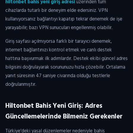
hiltonbet bahis yeni giriş adresi
üzerinden tüm
cihazlarda tutarlı bir deneyim elde edersiniz. VPN
kullanıyorsanız bağlantıyı kapatıp tekrar denemek de işe
yarayabilir; bazı VPN sunucuları engellenmiş olabilir.
Giriş sayfası açılmıyorsa farklı bir tarayıcı denemek,
internet bağlantınızı kontrol etmek ve canlı destek
hattına başvurmak ilk adımlardır. Destek ekibi güncel adres
bilgisini doğrulayarak sorununuzu hızla çözebilir. Ortalama
yanıt süresinin 47 saniye civarında olduğu testlerle
doğrulanmıştır.
Hiltonbet Bahis Yeni Giriş: Adres
Güncellemelerinde Bilmeniz Gerekenler
Türkiye'deki yasal düzenlemeler nedeniyle bahis