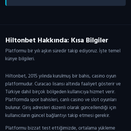
Hiltonbet Hakkında: Kısa Bilgiler
Platformu bir yılı aşkın süredir takip ediyoruz. İşte temel
künye bilgileri.
Hiltonbet, 2015 yılında kurulmuş bir bahis, casino oyun
platformudur. Curacao lisansı altında faaliyet gösterir ve
Türkiye dahil birçok bölgeden kullanıcıya hizmet verir.
Platformda spor bahisleri, canlı casino ve slot oyunları
bulunur. Giriş adresleri düzenli olarak güncellendiği için
kullanıcıların güncel bağlantıyı takip etmesi gerekir.
Platformu bizzat test ettiğimizde, ortalama yükleme