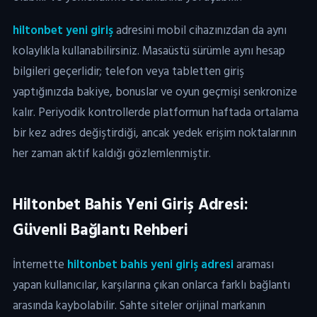
hiltonbet yeni giriş
adresini mobil cihazınızdan da aynı
kolaylıkla kullanabilirsiniz. Masaüstü sürümle aynı hesap
bilgileri geçerlidir; telefon veya tabletten giriş
yaptığınızda bakiye, bonuslar ve oyun geçmişi senkronize
kalır. Periyodik kontrollerde platformun haftada ortalama
bir kez adres değiştirdiği, ancak yedek erişim noktalarının
her zaman aktif kaldığı gözlemlenmiştir.
Hiltonbet Bahis Yeni Giriş Adresi:
Güvenli Bağlantı Rehberi
İnternette
hiltonbet bahis yeni giriş adresi
araması
yapan kullanıcılar, karşılarına çıkan onlarca farklı bağlantı
arasında kaybolabilir. Sahte siteler orijinal markanın