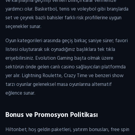
ve karşılaşma geçmişi verileri bilinçli karar vermenize
yardımcı olur. Basketbol, tenis ve voleybol gibi branşlarda
set ve çeyrek bazlı bahisler farklı risk profillerine uygun
seçenekler sunar.
Oyun kategorileri arasında geçiş birkaç saniye sürer; favori
listesi oluşturarak sık oynadığınız başlıklara tek tıkla
erişebilirsiniz. Evolution Gaming başta olmak üzere
sektörün önde gelen canlı casino sağlayıcıları platformda
yer alır. Lightning Roulette, Crazy Time ve benzeri show
tarzı oyunlar geleneksel masa oyunlarına alternatif
eğlence sunar.
Bonus ve Promosyon Politikası
Hiltonbet; hoş geldin paketleri, yatırım bonusları, free spin